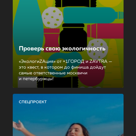
Проверь свою экологичность
«ЭкологиZAция» от +1ГОРОД и ZAVTRA —
это квест, в котором до финиша дойдут
самые ответственные москвичи
и петербуржцы!
СПЕЦПРОЕКТ