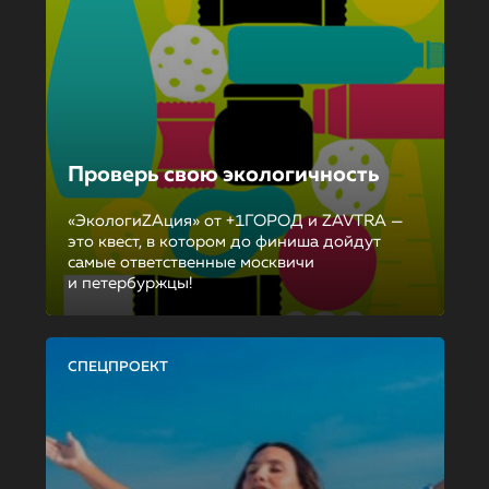
Проверь свою экологичность
«ЭкологиZAция» от +1ГОРОД и ZAVTRA —
это квест, в котором до финиша дойдут
самые ответственные москвичи
и петербуржцы!
СПЕЦПРОЕКТ