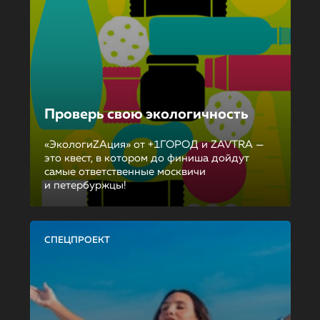
Проверь свою экологичность
«ЭкологиZAция» от +1ГОРОД и ZAVTRA —
это квест, в котором до финиша дойдут
самые ответственные москвичи
и петербуржцы!
СПЕЦПРОЕКТ