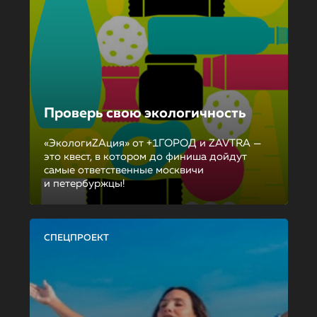
Проверь свою экологичность
«ЭкологиZAция» от +1ГОРОД и ZAVTRA —
это квест, в котором до финиша дойдут
самые ответственные москвичи
и петербуржцы!
СПЕЦПРОЕКТ