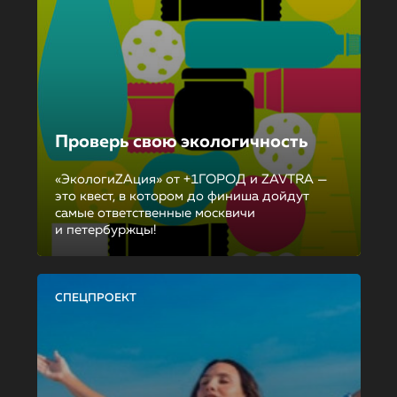
Проверь свою экологичность
«ЭкологиZAция» от +1ГОРОД и ZAVTRA —
это квест, в котором до финиша дойдут
самые ответственные москвичи
и петербуржцы!
СПЕЦПРОЕКТ