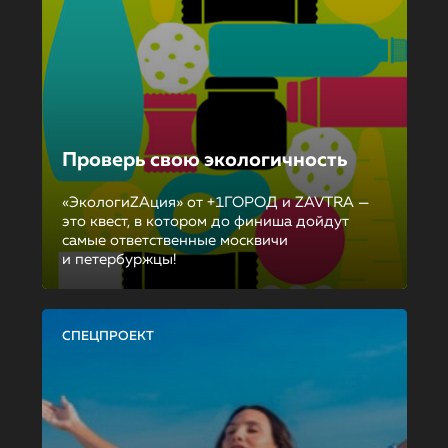
Проверь свою экологичность
«ЭкологиZAция» от +1ГОРОД и ZAVTRA —
это квест, в котором до финиша дойдут
самые ответственные москвичи
и петербуржцы!
СПЕЦПРОЕКТ