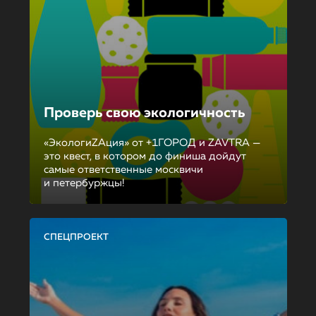
Проверь свою экологичность
«ЭкологиZAция» от +1ГОРОД и ZAVTRA —
это квест, в котором до финиша дойдут
самые ответственные москвичи
и петербуржцы!
СПЕЦПРОЕКТ