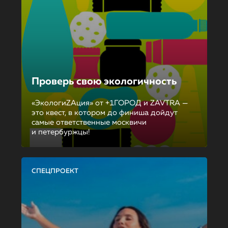
Проверь свою экологичность
«ЭкологиZAция» от +1ГОРОД и ZAVTRA —
это квест, в котором до финиша дойдут
самые ответственные москвичи
и петербуржцы!
СПЕЦПРОЕКТ