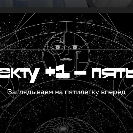
кту +1 — пят
Заглядываем на пятилетку вперед