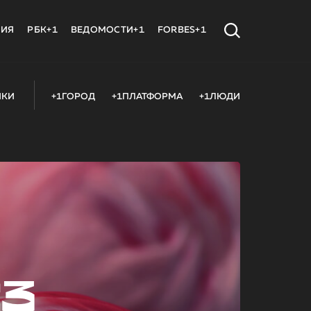
МИЯ
РБК+1
ВЕДОМОСТИ+1
FORBES+1
ИКИ
+1ГОРОД
+1ПЛАТФОРМА
+1ЛЮДИ
23