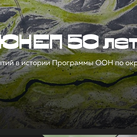
ЮНЕП 50 ле
ытий в истории Программы ООН по о