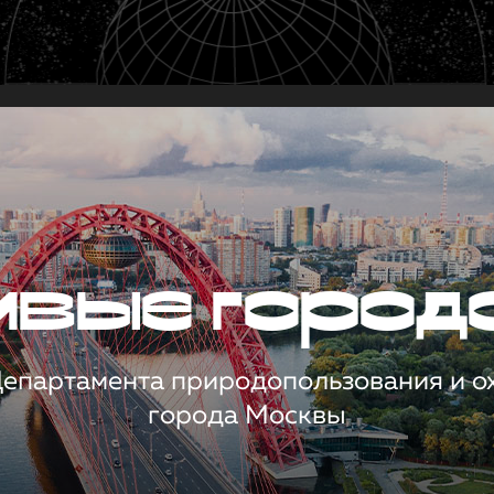
чивые город
 Департамента природопользования и 
города Москвы