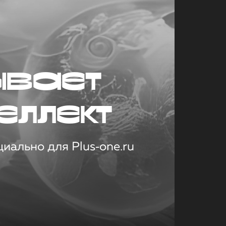
ывает
еллект
иально для Plus‑one.ru