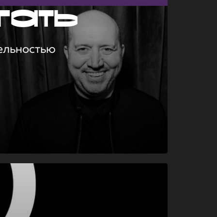
гать
ельностью