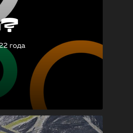
о?
22 года