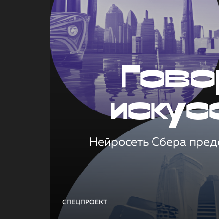
Гово
искус
Нейросеть Сбера предс
СПЕЦПРОЕКТ