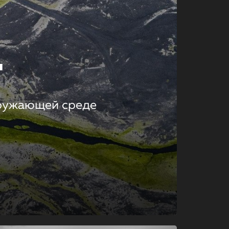
т
кружающей среде