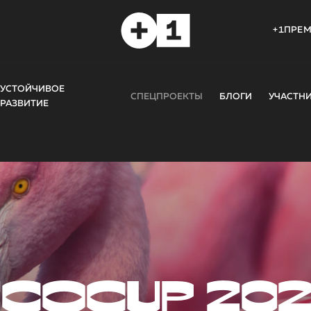
+1ПРЕ
УСТОЙЧИВОЕ
СПЕЦПРОЕКТЫ
БЛОГИ
УЧАСТН
РАЗВИТИЕ
COCUP 20