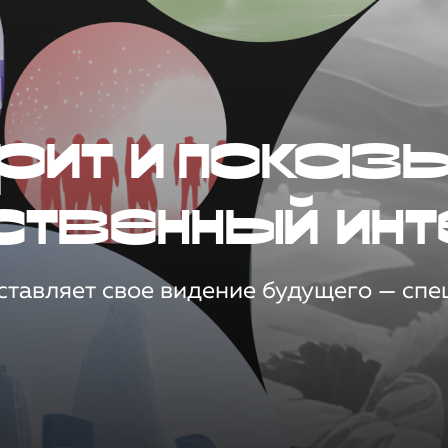
рит и показ
ственный инт
тавляет свое видение будущего — спец