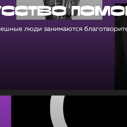
усство помо
пешные люди занимаются благотворит