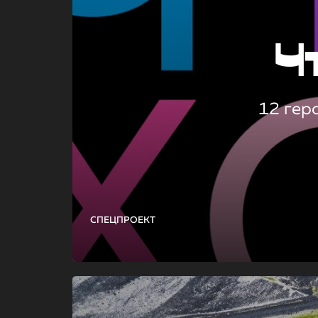
Ч
12 гер
СПЕЦПРОЕКТ