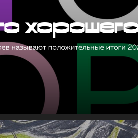
то хорошег
оев называют положительные итоги 20