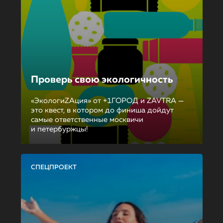
Проверь свою экологичность
«ЭкологиZAция» от +1ГОРОД и ZAVTRA —
это квест, в котором до финиша дойдут
самые ответственные москвичи
и петербуржцы!
СПЕЦПРОЕКТ