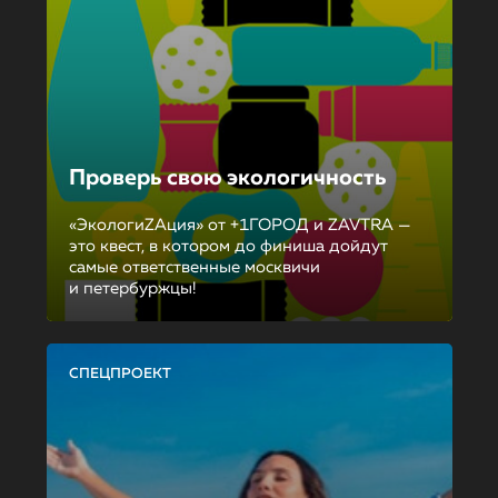
Проверь свою экологичность
«ЭкологиZAция» от +1ГОРОД и ZAVTRA —
это квест, в котором до финиша дойдут
самые ответственные москвичи
и петербуржцы!
СПЕЦПРОЕКТ