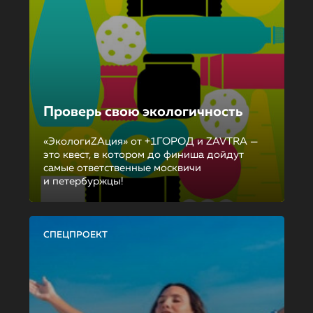
Проверь свою экологичность
«ЭкологиZAция» от +1ГОРОД и ZAVTRA —
это квест, в котором до финиша дойдут
самые ответственные москвичи
и петербуржцы!
СПЕЦПРОЕКТ