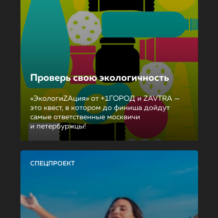
Проверь свою экологичность
«ЭкологиZAция» от +1ГОРОД и ZAVTRA —
это квест, в котором до финиша дойдут
самые ответственные москвичи
и петербуржцы!
СПЕЦПРОЕКТ