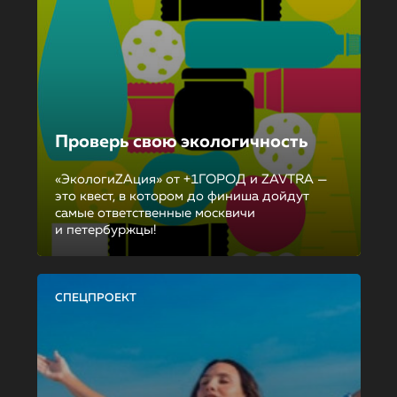
Проверь свою экологичность
«ЭкологиZAция» от +1ГОРОД и ZAVTRA —
это квест, в котором до финиша дойдут
самые ответственные москвичи
и петербуржцы!
СПЕЦПРОЕКТ