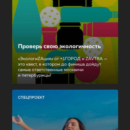
Проверь свою экологичность
«ЭкологиZAция» от +1ГОРОД и ZAVTRA —
это квест, в котором до финиша дойдут
самые ответственные москвичи
и петербуржцы!
СПЕЦПРОЕКТ