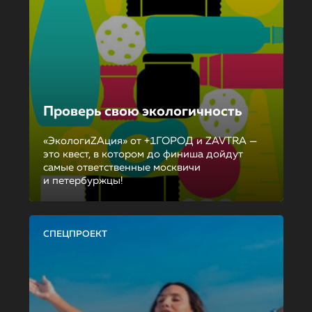
Проверь свою экологичность
«ЭкологиZAция» от +1ГОРОД и ZAVTRA —
это квест, в котором до финиша дойдут
самые ответственные москвичи
и петербуржцы!
СПЕЦПРОЕКТ