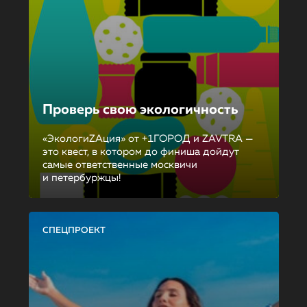
Проверь свою экологичность
«ЭкологиZAция» от +1ГОРОД и ZAVTRA —
это квест, в котором до финиша дойдут
самые ответственные москвичи
и петербуржцы!
СПЕЦПРОЕКТ