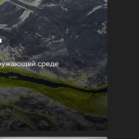
т
кружающей среде