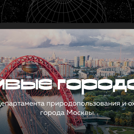
чивые город
 Департамента природопользования и 
города Москвы