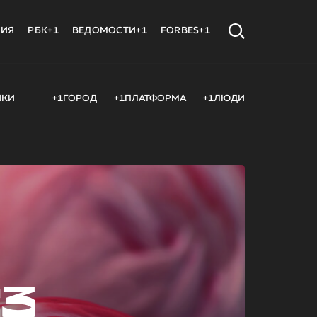
МИЯ
РБК+1
ВЕДОМОСТИ+1
FORBES+1
ИКИ
+1ГОРОД
+1ПЛАТФОРМА
+1ЛЮДИ
23