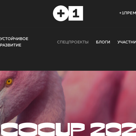
+1ПРЕ
УСТОЙЧИВОЕ
СПЕЦПРОЕКТЫ
БЛОГИ
УЧАСТН
РАЗВИТИЕ
COCUP 20