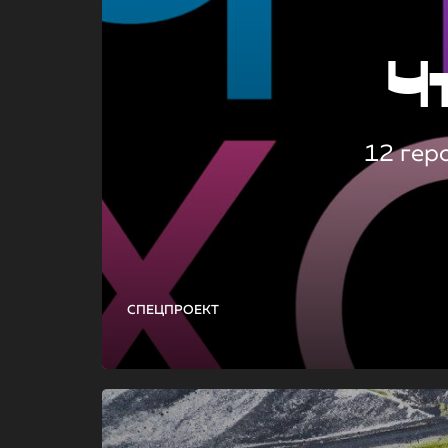
Ч
12 гер
СПЕЦПРОЕКТ