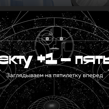
кту +1 — пят
Заглядываем на пятилетку вперед