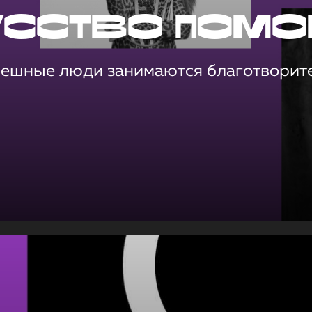
усство помо
пешные люди занимаются благотворит