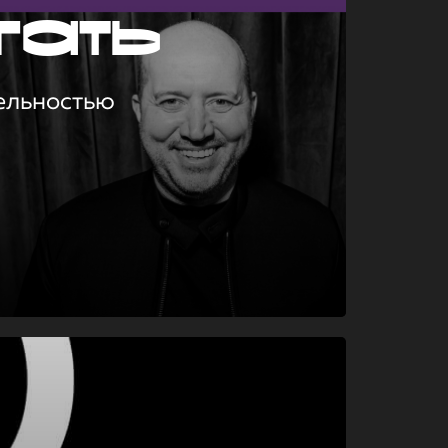
гать
ельностью