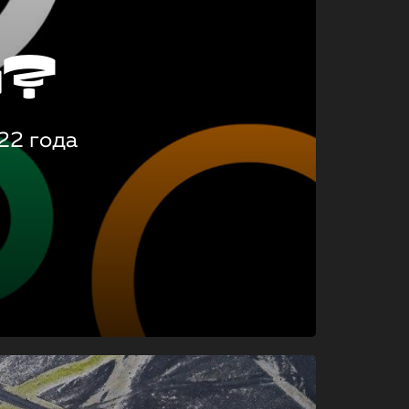
о?
22 года