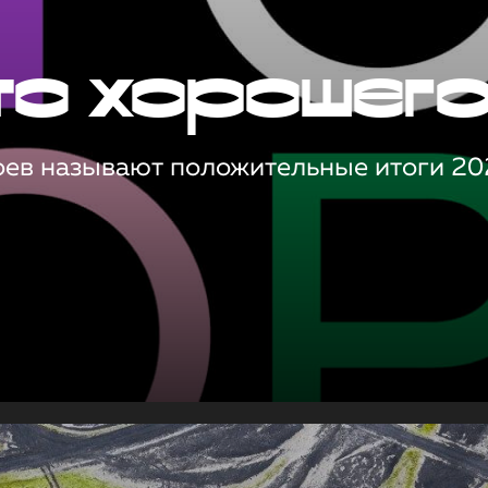
то хорошег
оев называют положительные итоги 20