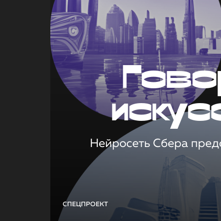
Гово
искус
Нейросеть Сбера предс
СПЕЦПРОЕКТ