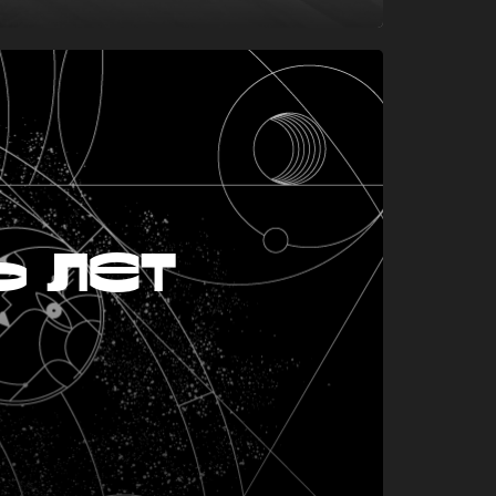
ь лет