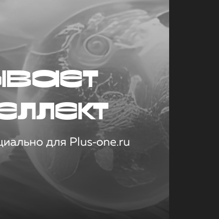
ывает
еллект
иально для Plus‑one.ru