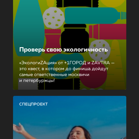
Проверь свою экологичность
«ЭкологиZAция» от +1ГОРОД и ZAVTRA —
это квест, в котором до финиша дойдут
самые ответственные москвичи
и петербуржцы!
СПЕЦПРОЕКТ