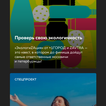
Проверь свою экологичность
«ЭкологиZAция» от +1ГОРОД и ZAVTRA —
это квест, в котором до финиша дойдут
самые ответственные москвичи
и петербуржцы!
СПЕЦПРОЕКТ