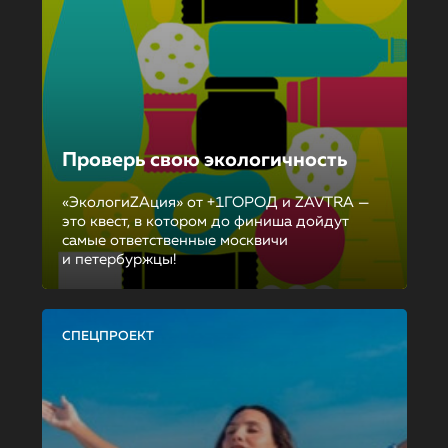
Проверь свою экологичность
«ЭкологиZAция» от +1ГОРОД и ZAVTRA —
это квест, в котором до финиша дойдут
самые ответственные москвичи
и петербуржцы!
СПЕЦПРОЕКТ