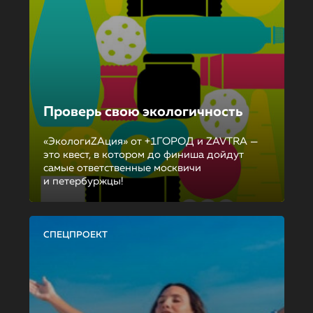
Проверь свою экологичность
«ЭкологиZAция» от +1ГОРОД и ZAVTRA —
это квест, в котором до финиша дойдут
самые ответственные москвичи
и петербуржцы!
СПЕЦПРОЕКТ