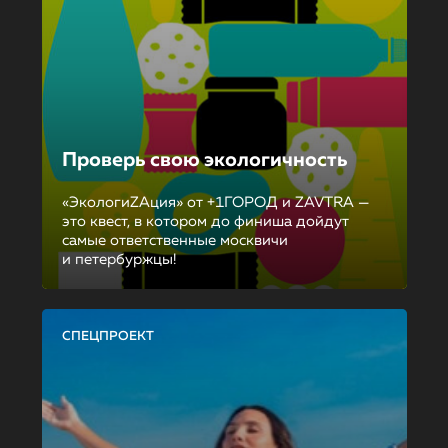
Проверь свою экологичность
«ЭкологиZAция» от +1ГОРОД и ZAVTRA —
это квест, в котором до финиша дойдут
самые ответственные москвичи
и петербуржцы!
СПЕЦПРОЕКТ