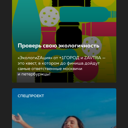
Проверь свою экологичность
«ЭкологиZAция» от +1ГОРОД и ZAVTRA —
это квест, в котором до финиша дойдут
самые ответственные москвичи
и петербуржцы!
СПЕЦПРОЕКТ