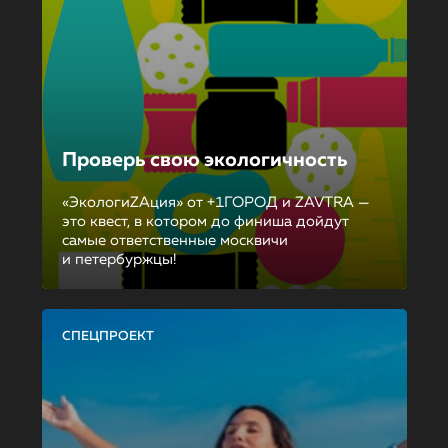
Проверь свою экологичность
«ЭкологиZAция» от +1ГОРОД и ZAVTRA —
это квест, в котором до финиша дойдут
самые ответственные москвичи
и петербуржцы!
СПЕЦПРОЕКТ