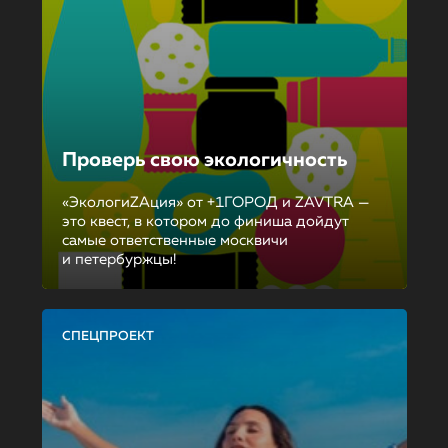
Проверь свою экологичность
«ЭкологиZAция» от +1ГОРОД и ZAVTRA —
это квест, в котором до финиша дойдут
самые ответственные москвичи
и петербуржцы!
СПЕЦПРОЕКТ