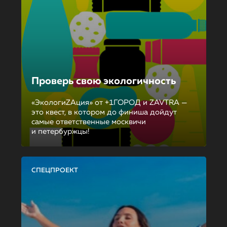
Проверь свою экологичность
«ЭкологиZAция» от +1ГОРОД и ZAVTRA —
это квест, в котором до финиша дойдут
самые ответственные москвичи
и петербуржцы!
СПЕЦПРОЕКТ