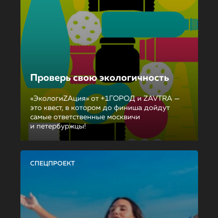
Проверь свою экологичность
«ЭкологиZAция» от +1ГОРОД и ZAVTRA —
это квест, в котором до финиша дойдут
самые ответственные москвичи
и петербуржцы!
СПЕЦПРОЕКТ