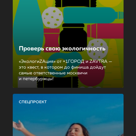
Проверь свою экологичность
«ЭкологиZAция» от +1ГОРОД и ZAVTRA —
это квест, в котором до финиша дойдут
самые ответственные москвичи
и петербуржцы!
СПЕЦПРОЕКТ