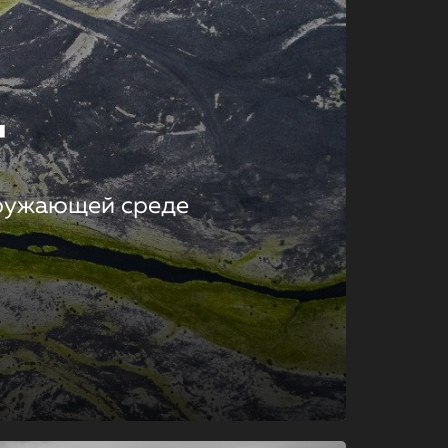
т
кружающей среде