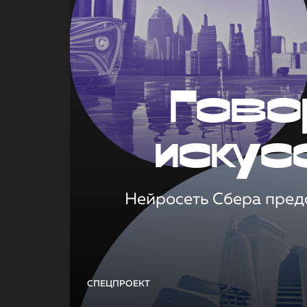
Гово
искус
Нейросеть Сбера предс
СПЕЦПРОЕКТ