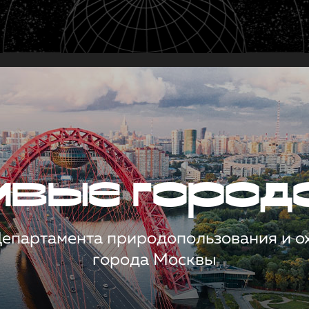
чивые город
 Департамента природопользования и 
города Москвы