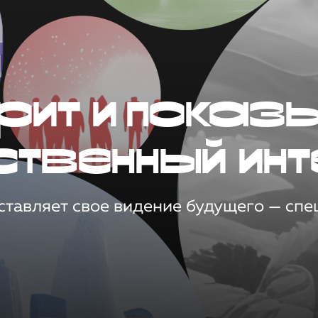
рит и показ
ственный инт
тавляет свое видение будущего — спец