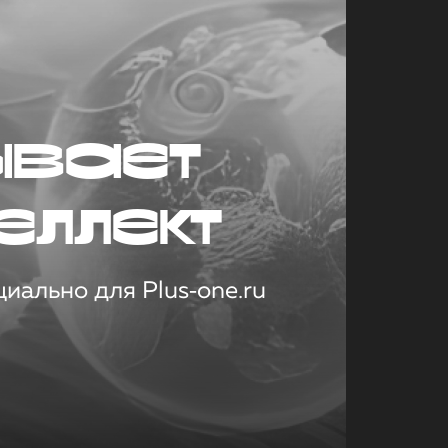
ывает
еллект
иально для Plus‑one.ru