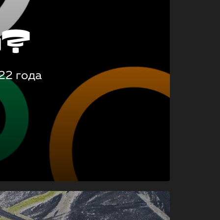
о?
22 года