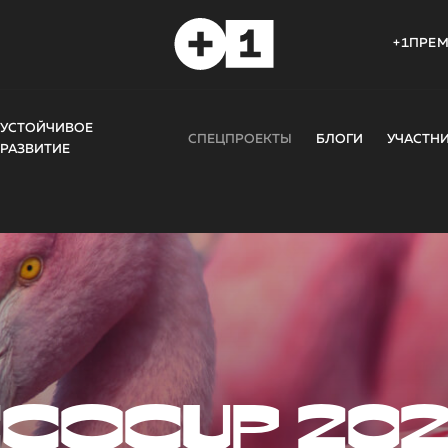
+1ПРЕ
УСТОЙЧИВОЕ
СПЕЦПРОЕКТЫ
БЛОГИ
УЧАСТН
РАЗВИТИЕ
COCUP 20