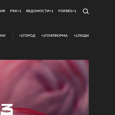
МИЯ
РБК+1
ВЕДОМОСТИ+1
FORBES+1
ИКИ
+1ГОРОД
+1ПЛАТФОРМА
+1ЛЮДИ
23