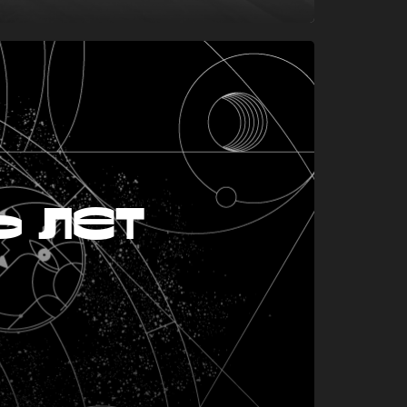
ь лет