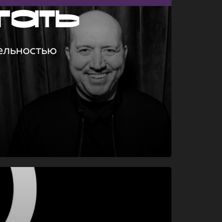
гать
ельностью