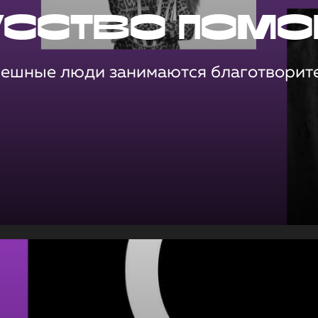
усство помо
пешные люди занимаются благотворит