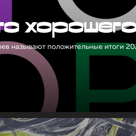
то хорошег
оев называют положительные итоги 20