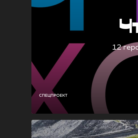
Ч
12 гер
СПЕЦПРОЕКТ