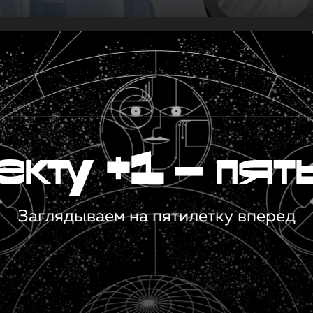
кту +1 — пят
Заглядываем на пятилетку вперед