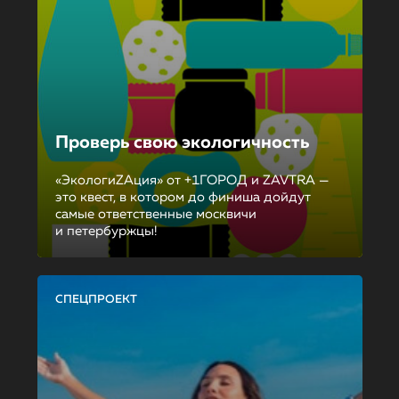
Проверь свою экологичность
«ЭкологиZAция» от +1ГОРОД и ZAVTRA —
это квест, в котором до финиша дойдут
самые ответственные москвичи
и петербуржцы!
СПЕЦПРОЕКТ