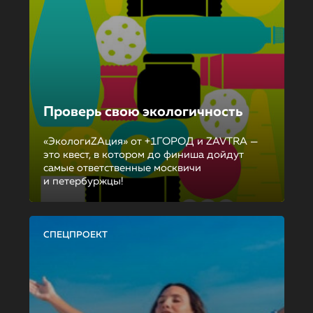
Проверь свою экологичность
«ЭкологиZAция» от +1ГОРОД и ZAVTRA —
это квест, в котором до финиша дойдут
самые ответственные москвичи
и петербуржцы!
СПЕЦПРОЕКТ