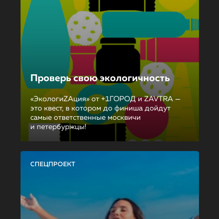
Проверь свою экологичность
«ЭкологиZAция» от +1ГОРОД и ZAVTRA —
это квест, в котором до финиша дойдут
самые ответственные москвичи
и петербуржцы!
СПЕЦПРОЕКТ