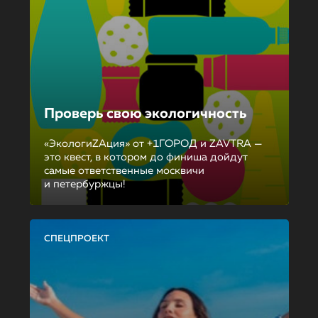
Проверь свою экологичность
«ЭкологиZAция» от +1ГОРОД и ZAVTRA —
это квест, в котором до финиша дойдут
самые ответственные москвичи
и петербуржцы!
СПЕЦПРОЕКТ