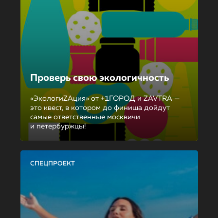
Проверь свою экологичность
«ЭкологиZAция» от +1ГОРОД и ZAVTRA —
это квест, в котором до финиша дойдут
самые ответственные москвичи
и петербуржцы!
СПЕЦПРОЕКТ