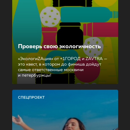
Проверь свою экологичность
«ЭкологиZAция» от +1ГОРОД и ZAVTRA —
это квест, в котором до финиша дойдут
самые ответственные москвичи
и петербуржцы!
СПЕЦПРОЕКТ