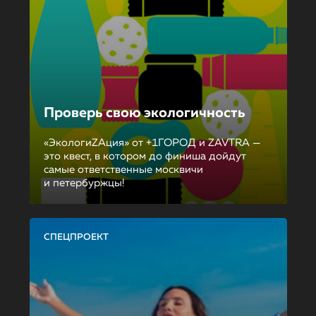
Проверь свою экологичность
«ЭкологиZAция» от +1ГОРОД и ZAVTRA —
это квест, в котором до финиша дойдут
самые ответственные москвичи
и петербуржцы!
СПЕЦПРОЕКТ