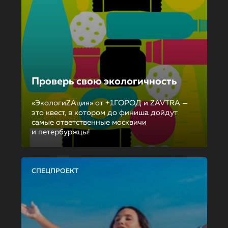
Проверь свою экологичность
«ЭкологиZAция» от +1ГОРОД и ZAVTRA —
это квест, в котором до финиша дойдут
самые ответственные москвичи
и петербуржцы!
СПЕЦПРОЕКТ