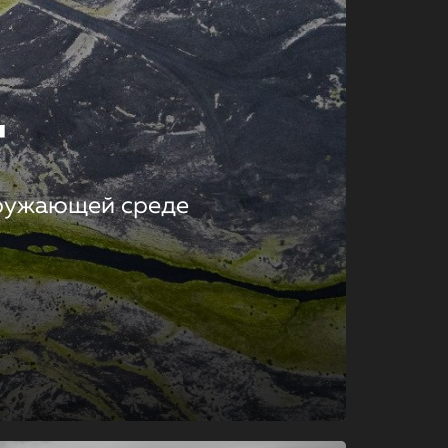
т
кружающей среде