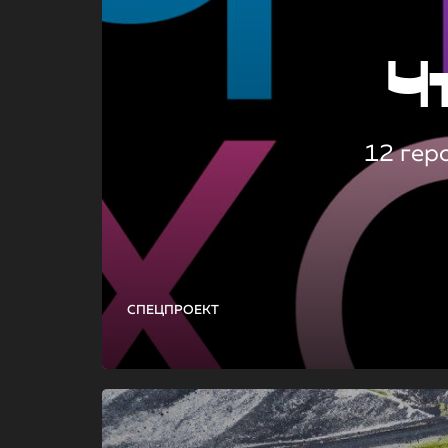
Ч
12 гер
СПЕЦПРОЕКТ