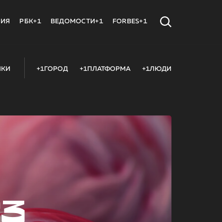
МИЯ
РБК+1
ВЕДОМОСТИ+1
FORBES+1
ИКИ
+1ГОРОД
+1ПЛАТФОРМА
+1ЛЮДИ
23