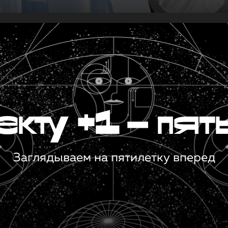
кту +1 — пят
Заглядываем на пятилетку вперед