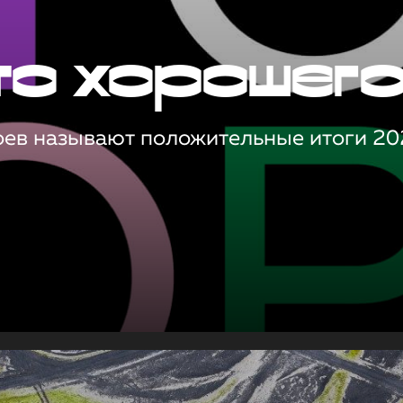
то хорошег
оев называют положительные итоги 20