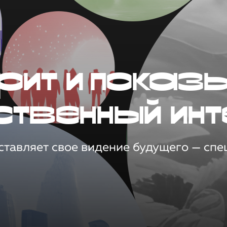
рит и показ
ственный инт
тавляет свое видение будущего — спец