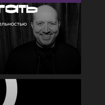
гать
ельностью