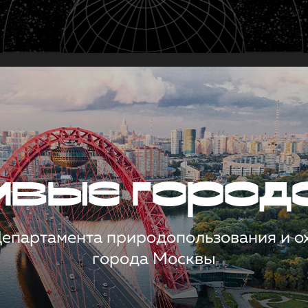
чивые город
 Департамента природопользования и 
города Москвы