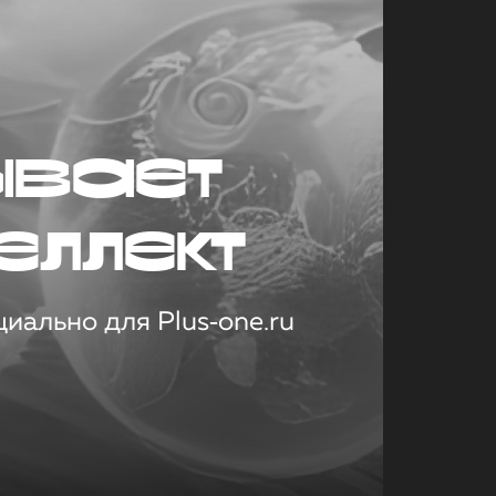
ывает
еллект
иально для Plus‑one.ru