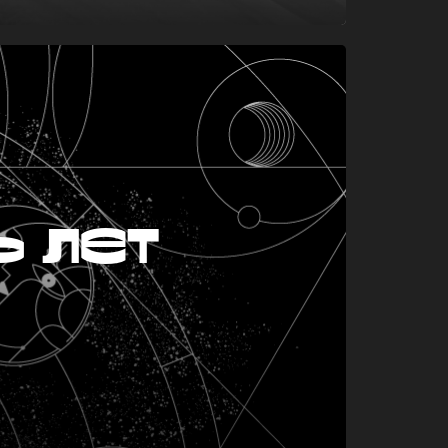
ь лет