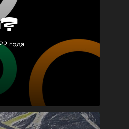
о?
22 года