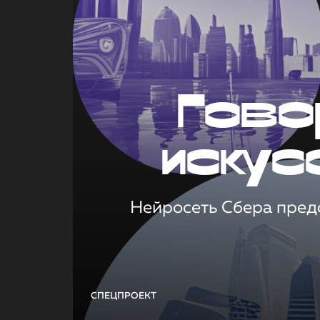
Гово
искус
Нейросеть Сбера предс
СПЕЦПРОЕКТ