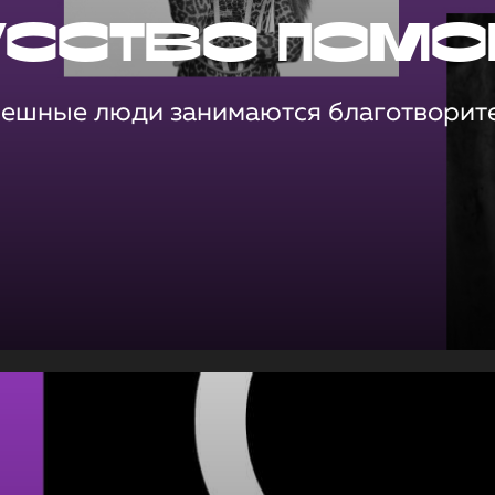
усство помо
пешные люди занимаются благотворит