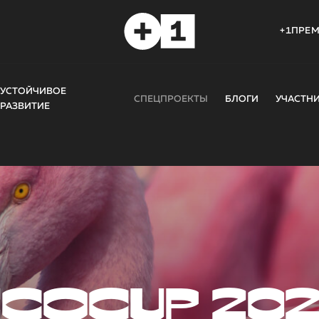
+1ПРЕ
УСТОЙЧИВОЕ
СПЕЦПРОЕКТЫ
БЛОГИ
УЧАСТН
РАЗВИТИЕ
COCUP 20