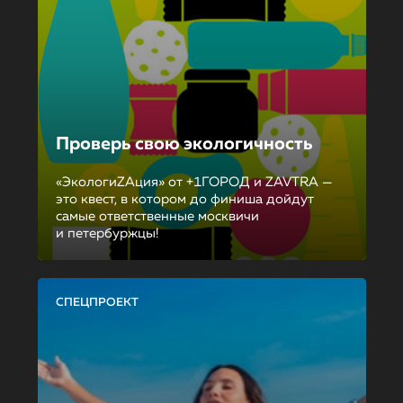
Проверь свою экологичность
«ЭкологиZAция» от +1ГОРОД и ZAVTRA —
это квест, в котором до финиша дойдут
самые ответственные москвичи
и петербуржцы!
СПЕЦПРОЕКТ