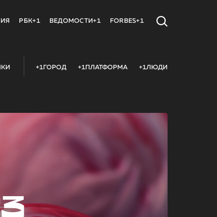
МИЯ
РБК+1
ВЕДОМОСТИ+1
FORBES+1
ИКИ
+1ГОРОД
+1ПЛАТФОРМА
+1ЛЮДИ
23