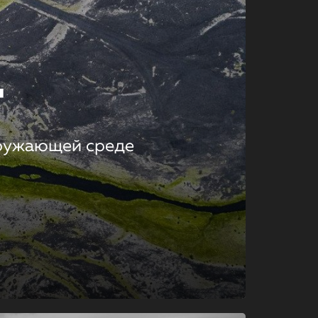
т
кружающей среде