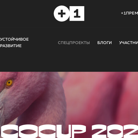
+1ПРЕ
УСТОЙЧИВОЕ
СПЕЦПРОЕКТЫ
БЛОГИ
УЧАСТН
РАЗВИТИЕ
COCUP 20