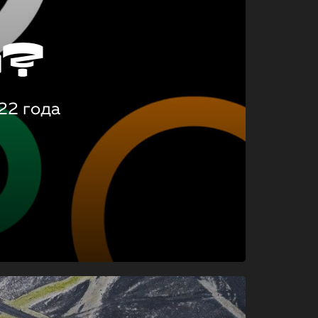
о?
22 года