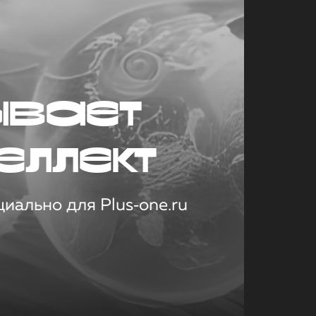
ывает
еллект
иально для Plus‑one.ru