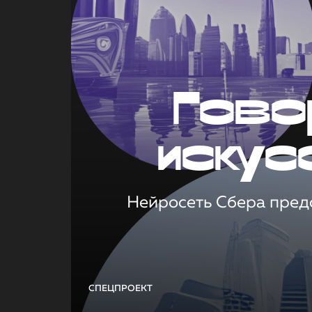
Гово
искус
Нейросеть Сбера предс
СПЕЦПРОЕКТ