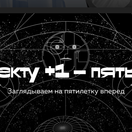
кту +1 — пят
Заглядываем на пятилетку вперед