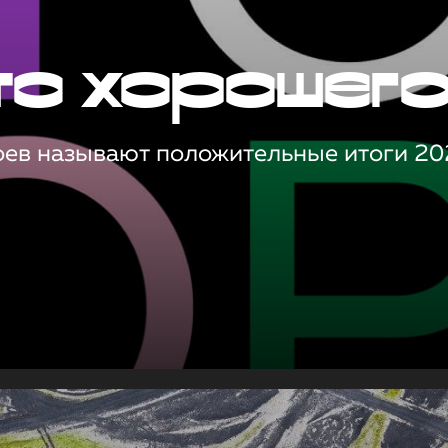
то хорошег
оев называют положительные итоги 20