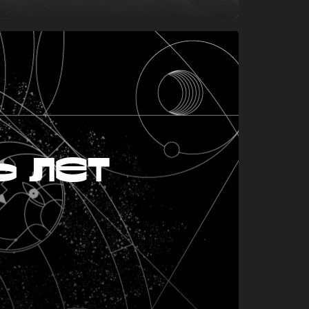
ь лет