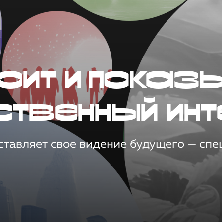
рит и показ
ственный инт
тавляет свое видение будущего — спец