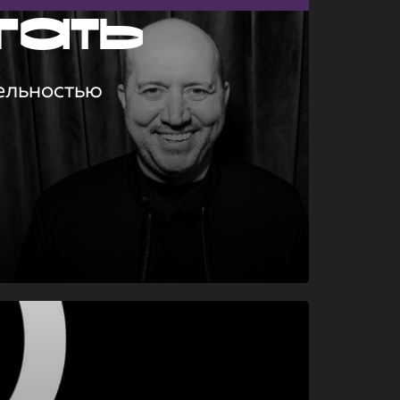
гать
ельностью