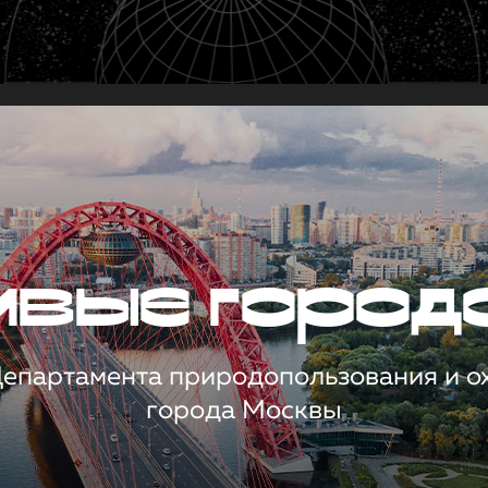
чивые город
 Департамента природопользования и 
города Москвы