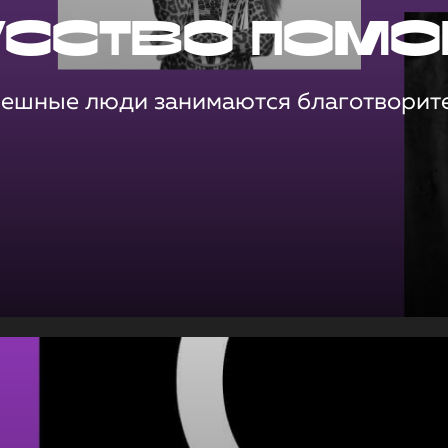
усство помо
пешные люди занимаются благотворит