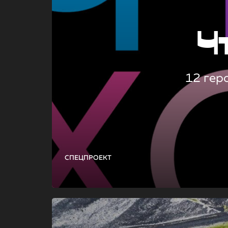
Ч
12 гер
СПЕЦПРОЕКТ