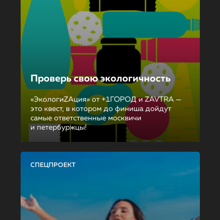
Проверь свою экологичность
«ЭкологиZAция» от +1ГОРОД и ZAVTRA —
это квест, в котором до финиша дойдут
самые ответственные москвичи
и петербуржцы!
СПЕЦПРОЕКТ