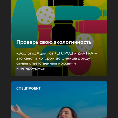
Проверь свою экологичность
«ЭкологиZAция» от +1ГОРОД и ZAVTRA —
это квест, в котором до финиша дойдут
самые ответственные москвичи
и петербуржцы!
СПЕЦПРОЕКТ