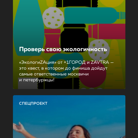
Проверь свою экологичность
«ЭкологиZAция» от +1ГОРОД и ZAVTRA —
это квест, в котором до финиша дойдут
самые ответственные москвичи
и петербуржцы!
СПЕЦПРОЕКТ