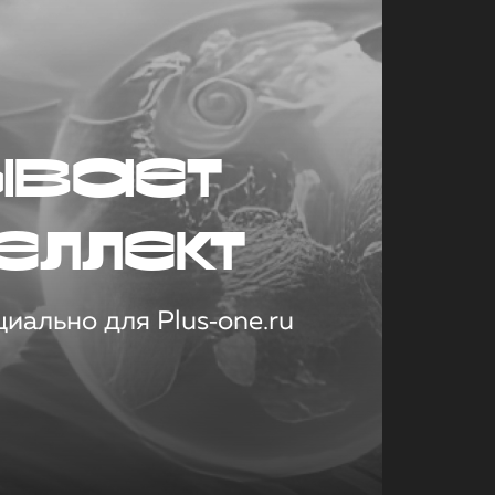
ывает
еллект
иально для Plus‑one.ru