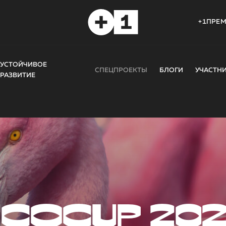
+1ПРЕ
УСТОЙЧИВОЕ
СПЕЦПРОЕКТЫ
БЛОГИ
УЧАСТН
РАЗВИТИЕ
COCUP 20