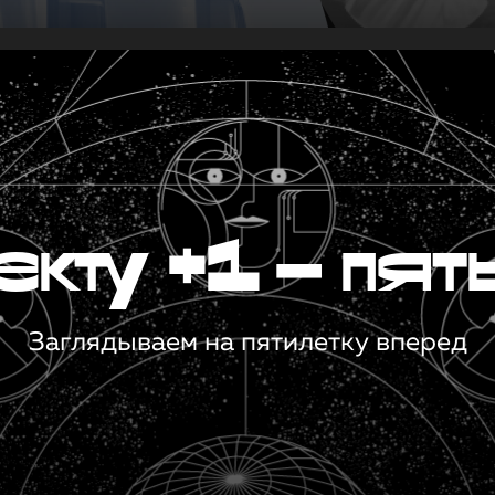
кту +1 — пят
Заглядываем на пятилетку вперед