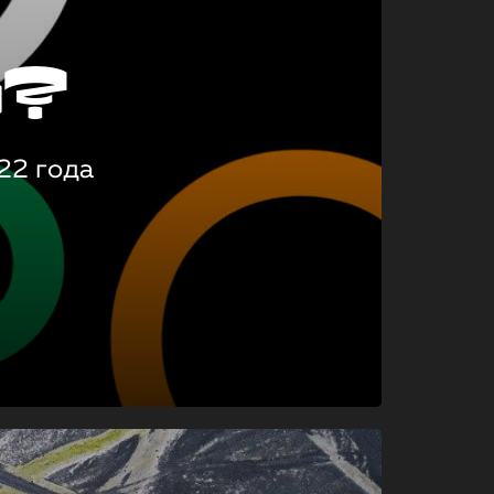
о?
22 года