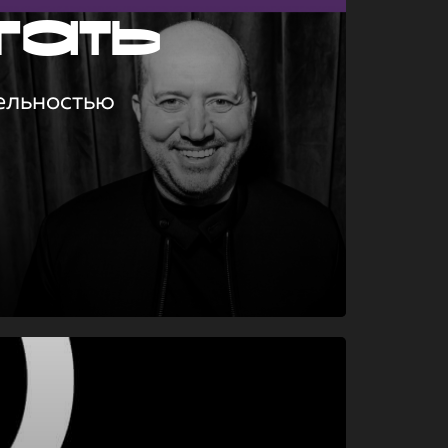
гать
ельностью