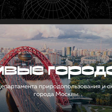
чивые город
 Департамента природопользования и 
города Москвы