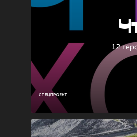
Ч
12 гер
СПЕЦПРОЕКТ