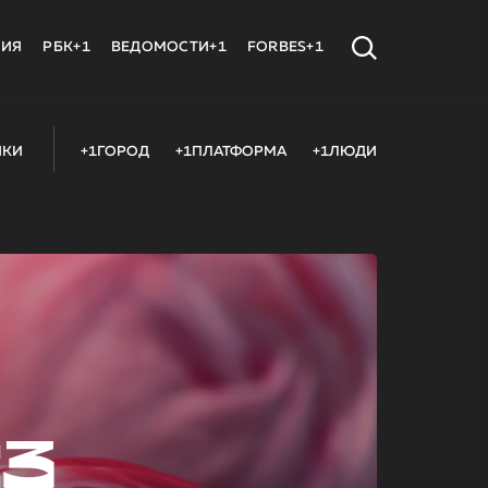
МИЯ
РБК+1
ВЕДОМОСТИ+1
FORBES+1
ИКИ
+1ГОРОД
+1ПЛАТФОРМА
+1ЛЮДИ
23