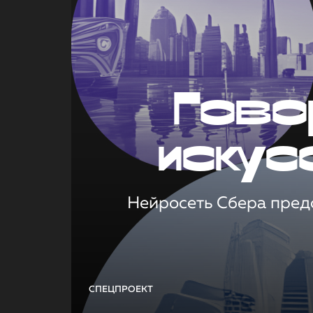
Гово
искус
Нейросеть Сбера предс
СПЕЦПРОЕКТ