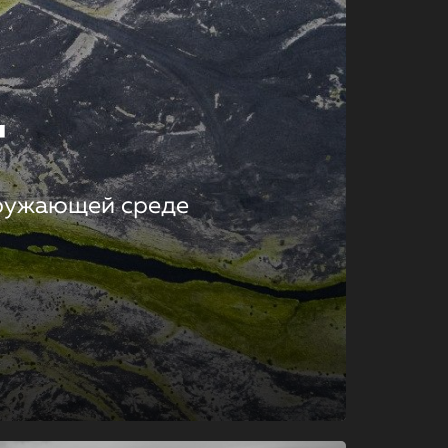
т
кружающей среде