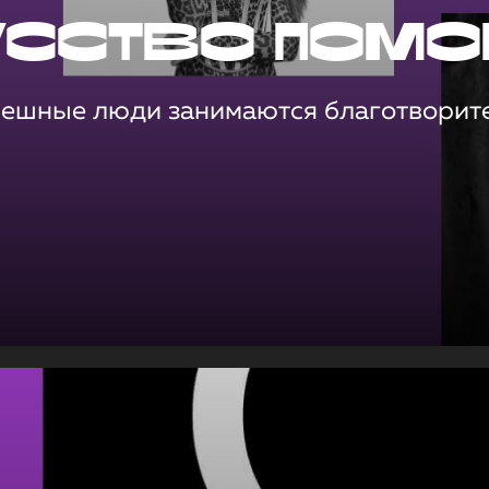
усство помо
пешные люди занимаются благотворит