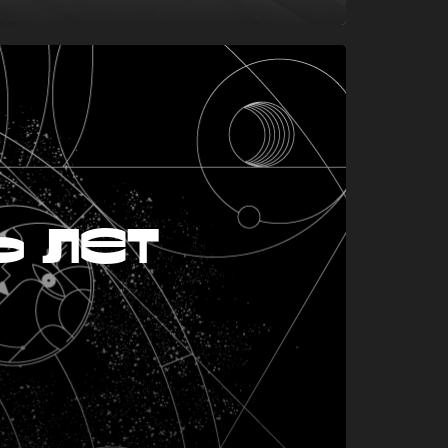
ь лет