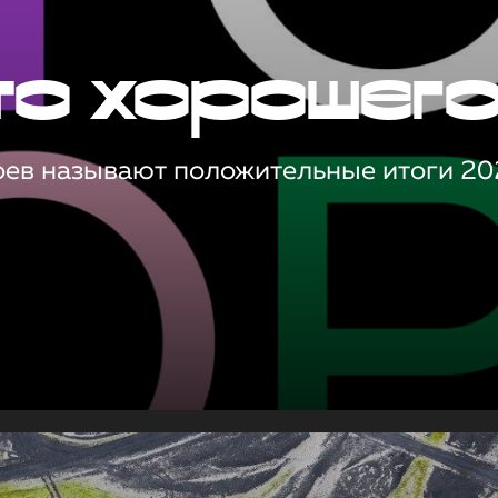
то хорошег
оев называют положительные итоги 20