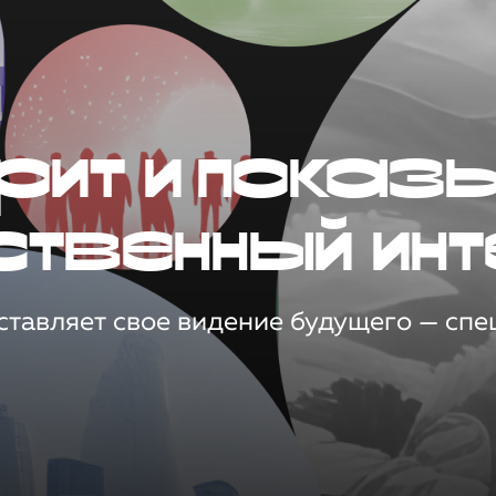
рит и показ
ственный инт
тавляет свое видение будущего — спец