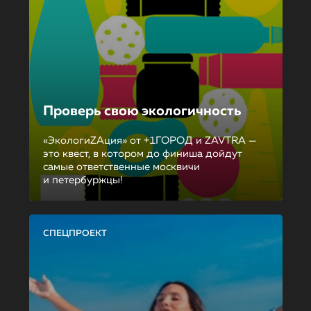
Проверь свою экологичность
«ЭкологиZAция» от +1ГОРОД и ZAVTRA —
это квест, в котором до финиша дойдут
самые ответственные москвичи
и петербуржцы!
СПЕЦПРОЕКТ