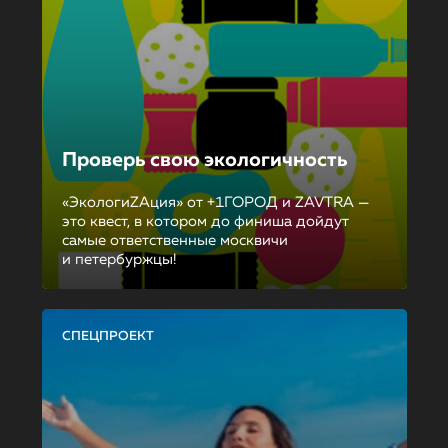
Проверь свою экологичность
«ЭкологиZAция» от +1ГОРОД и ZAVTRA —
это квест, в котором до финиша дойдут
самые ответственные москвичи
и петербуржцы!
СПЕЦПРОЕКТ