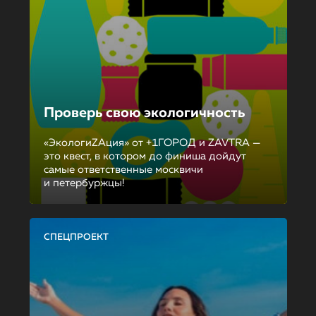
Проверь свою экологичность
«ЭкологиZAция» от +1ГОРОД и ZAVTRA —
это квест, в котором до финиша дойдут
самые ответственные москвичи
и петербуржцы!
СПЕЦПРОЕКТ