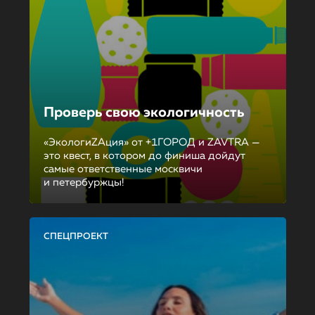
Проверь свою экологичность
«ЭкологиZAция» от +1ГОРОД и ZAVTRA —
это квест, в котором до финиша дойдут
самые ответственные москвичи
и петербуржцы!
СПЕЦПРОЕКТ