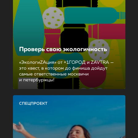
Проверь свою экологичность
«ЭкологиZAция» от +1ГОРОД и ZAVTRA —
это квест, в котором до финиша дойдут
самые ответственные москвичи
и петербуржцы!
СПЕЦПРОЕКТ